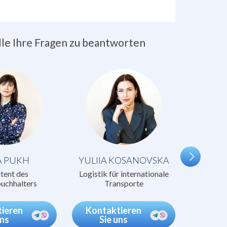
alle Ihre Fragen zu beantworten
VIACH
Logistik
T
A PUKH
YULIIA KOSANOVSKA
tent des
Logistik für internationale
uchhalters
Transporte
ieren
Kontaktieren
uns
Sie uns
Kont