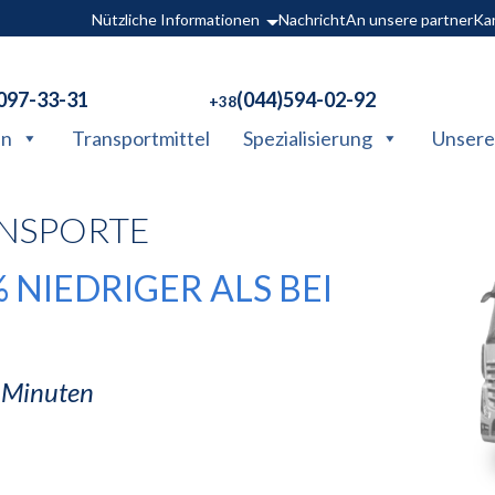
Nützliche Informationen
Nachricht
An unsere partner
Kar
097-33-31
(044)594-02-92
+38
en
Transportmittel
Spezialisierung
Unsere 
NSPORTE
 NIEDRIGER ALS BEI
5 Minuten