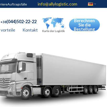
info@allylogistic.com
riere
Auftragsfälle
DE
Berechnen
(044)502-22-22
+38
Sie die
Bestellung
vorteile
Kontakt
Karte der Logistik