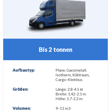
Bis 2 tonnen
Aufbautyp:
Plane, Ganzmetall,
Isotherm, Kühlraum,
Cargo-Kleinbus
Größen:
Länge: 2.8-4.5 м
Breite: 1.42-2.1 m
Höhe: 1.7-2.2 m
Volumen:
9–11 m3