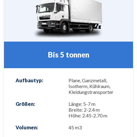
Bis 5 tonnen
Aufbautyp:
Plane, Ganzmetall,
Isotherm, Kühlraum,
Kleidungstransporter
Größen:
Länge: 5-7 m
Breite: 2-2.4 m
Höhe: 2.45-2.70 m
Volumen:
45 m3