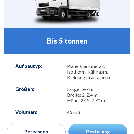
Bis 5 tonnen
Aufbautyp:
Plane, Ganzmetall,
Isotherm, Kühlraum,
Kleidungstransporter
Größen:
Länge: 5-7 m
Breite: 2-2.4 m
Höhe: 2.45-2.70 m
Volumen:
45 m3
Berechnen
Bestellung