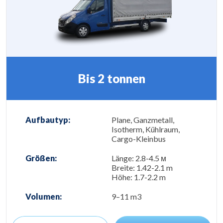
Bis 2 tonnen
Aufbautyp:
Plane, Ganzmetall,
Isotherm, Kühlraum,
Cargo-Kleinbus
Größen:
Länge: 2.8-4.5 м
Breite: 1.42-2.1 m
Höhe: 1.7-2.2 m
Volumen:
9–11 m3