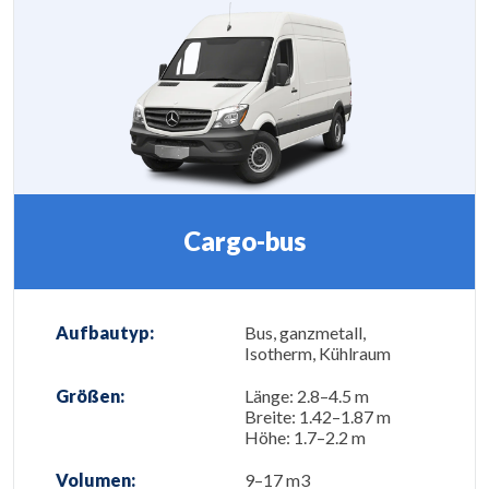
Cargo-bus
Aufbautyp:
Bus, ganzmetall,
Isotherm, Kühlraum
Größen:
Länge: 2.8–4.5 m
Breite: 1.42–1.87 m
Höhe: 1.7–2.2 m
Volumen:
9–17 m3