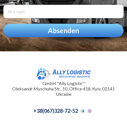
GmbH "Ally Logistic"
Oleksandr Myschuha Str., 10, Office 418, Kyiv, 02141
Ukraine
+38
(067)328-72-52
+38
(095)097-33-31