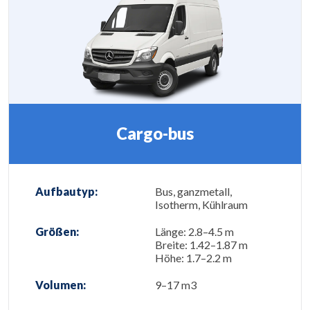
Cargo-bus
Aufbautyp:
Bus, ganzmetall,
Isotherm, Kühlraum
Größen:
Länge: 2.8–4.5 m
Breite: 1.42–1.87 m
Höhe: 1.7–2.2 m
Volumen:
9–17 m3