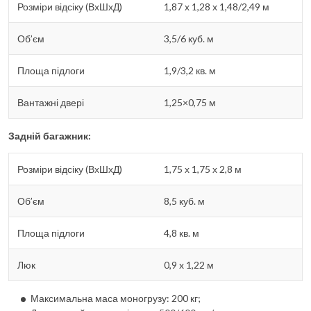
Розміри відсіку (ВхШхД)
1,87 х 1,28 х 1,48/2,49 м
Об’єм
3,5/6 куб. м
Площа підлоги
1,9/3,2 кв. м
Вантажні двері
1,25×0,75 м
Задній багажник:
Розміри відсіку (ВхШхД)
1,75 х 1,75 х 2,8 м
Об’єм
8,5 куб. м
Площа підлоги
4,8 кв. м
Люк
0,9 x 1,22 м
Максимальна маса моногрузу: 200 кг;