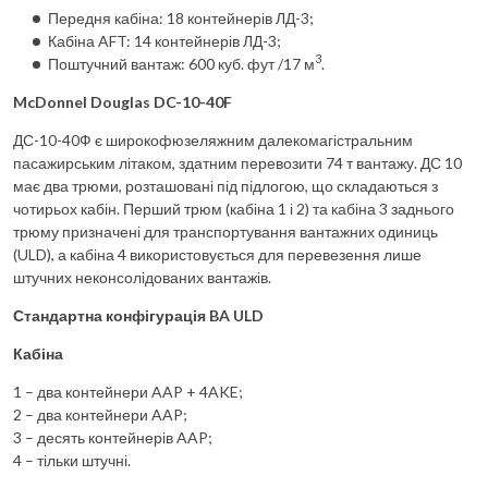
Передня кабіна: 18 контейнерів ЛД-3;
Кабіна AFT: 14 контейнерів ЛД-3;
3
Поштучний вантаж: 600 куб. фут /17 м
.
McDonnel Douglas DC-10-40F
ДС-10-40Ф є широкофюзеляжним далекомагістральним
пасажирським літаком, здатним перевозити 74 т вантажу. ДС 10
має два трюми, розташовані під підлогою, що складаються з
чотирьох кабін. Перший трюм (кабіна 1 і 2) та кабіна 3 заднього
трюму призначені для транспортування вантажних одиниць
(ULD), а кабіна 4 використовується для перевезення лише
штучних неконсолідованих вантажів.
Стандартна конфігурація BA ULD
Кабіна
1 – два контейнери AAP + 4AKE;
2 – два контейнери AAP;
3 – десять контейнерів AAP;
4 – тільки штучні.