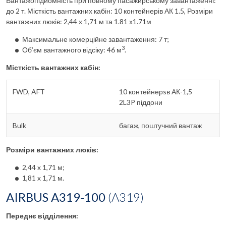
Вантажопідйомність при повному пасажирському завантаженні:
до 2 т. Місткість вантажних кабін: 10 контейнерів АК 1.5, Розміри
вантажних люків: 2,44 х 1,71 м та 1.81 х1.71м
Максимальне комерційне завантаження: 7 т;
3
Об’єм вантажного відсіку: 46 м
.
Місткість вантажних кабін:
FWD, AFT
10 контейнерsв АК-1,5
2L3P піддони
Bulk
багаж, поштучний вантаж
Розміри вантажних люків:
2,44 х 1,71 м;
1,81 х 1,71 м.
AIRBUS A319-100
(A31
9)
Переднє відділення: