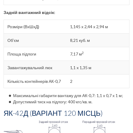
Задній вантажний відсік:
Розміри (ВхШхД)
1,145 х 2,44 х 2,94 м
Об’єм
8,21 куб. м
2
Площа підлоги
7,17 м
Завантажувальний люк
1,1 x 1,35 м
Кількість контейнерів АК-0,7
2
Максимальні габарити вантажу для АК-0,7: 1,1 х 0,7 х 1 м;
Допустимий тиск на підлогу: 400 кгс/кв. м.
ЯК-42Д (ВАРІАНТ 120 МІСЦЬ)