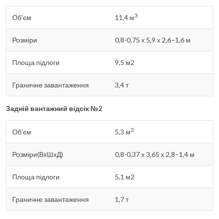
3
Об’єм
11,4 м
Розміри
0,8-0,75 х 5,9 х 2,6–1,6 м
Площа підлоги
9,5 м2
Граничне завантаження
3,4 т
Задній вантажний відсік №2
3
Об’єм
5,3 м
Розміри(ВхШхД)
0,8-0,37 х 3,65 х 2,8–1,4 м
Площа підлоги
5,1 м2
Граничне завантаження
1,7 т