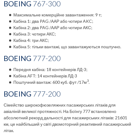
BOEING
767-
300
Максимальне комерційне завантаження: 9 т;
Кабіна 1: два PAG /ААР або чотири AKC;
Кабіна 2: два PAG /ААР або чотири АКС;
Кабіна 3: чотири АКС;
Кабіна 4: три АКС;
Кабіна 5: тільки вантажі, що завантажуються поштучно.
BOEING
777-20
0
Передня кабіна: 18 контейнерів ЛД-3;
Кабіна AFT: 14 контейнерів ЛД-3
3
Поштучний вантаж: 600 куб. фут /17м
.
BOEING
777-200
Сімейство широкофюзеляжних пасажирських літаків для
авіаліній великої протяжності. На Боїнгу 777 встановлено
абсолютний рекорд дальності для пасажирських літаків: 21601
км, це найбільший у світі двомоторний реактивний пасажирський
літак.