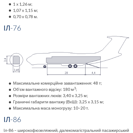
1 х 1,26 м;
1,07 х 1,15 м;
0,70 х 0,78 м.
ІЛ-76
Максимальне комерційне завантаження: 48 т;
3
Об’єм вантажного відсіку: 180 м
;
Розміри вантажних люків: 3,40 x 3,25 м;
Граничні габарити вантажу (ВхШ): 3,25 х 3,15 м;
Максимальна маса моногрузу: 10–20 т.
ІЛ-86
Іл-86 – широкофюзеляжний, далекомагістральний пасажирський