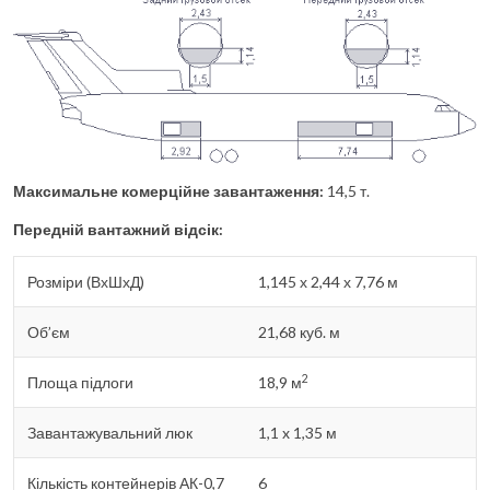
Максимальне комерційне завантаження:
14,5 т.
Передній вантажний відсік:
Розміри (ВхШхД)
1,145 х 2,44 х 7,76 м
Об’єм
21,68 куб. м
2
Площа підлоги
18,9 м
Завантажувальний люк
1,1 x 1,35 м
Кількість контейнерів АК-0,7
6