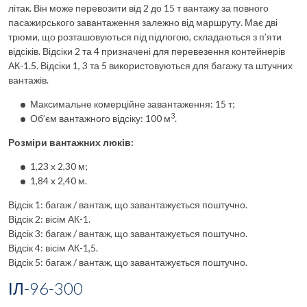
літак. Він може перевозити від 2 до 15 т вантажу за повного
пасажирського завантаження залежно від маршруту. Має дві
трюми, що розташовуються під підлогою, складаються з п’яти
відсіків. Відсіки 2 та 4 призначені для перевезення контейнерів
АК-1.5. Відсіки 1, 3 та 5 використовуються для багажу та штучних
вантажів.
Максимальне комерційне завантаження: 15 т;
3
Об’єм вантажного відсіку: 100 м
.
Розміри вантажних люків:
1,23 х 2,30 м;
1,84 х 2,40 м.
Відсік 1: багаж / вантаж, що завантажується поштучно.
Відсік 2: вісім АК-1.
Відсік 3: багаж / вантаж, що завантажується поштучно.
Відсік 4: вісім АК-1,5.
Відсік 5: багаж / вантаж, що завантажується поштучно.
ІЛ-96-300