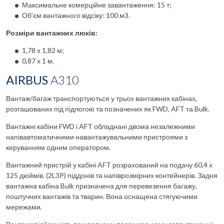
Максимальне комерційне завантаження: 15 т;
Об’єм вантажного відсіку: 100 м3.
Розміри вантажних люків:
1,78 х 1,82 м;
0,87 х 1 м.
AIRBUS
A31
0
Вантаж/багаж транспортуються у трьох вантажних кабінах,
розташованих під підлогою та позначених як FWD, AFT та Bulk.
Вантажні кабіни FWD і AFT обладнані двома незалежними
напівавтоматичними навантажувальними пристроями з
керуванням одним оператором.
Вантажний пристрій у кабіні AFT розрахований на подачу 60,4 х
125 дюймів. (2L3P) піддонів та напіврозмірних контейнерів. Задня
вантажна кабіна Bulk призначена для перевезення багажу,
поштучних вантажів та тварин. Вона оснащена стягуючими
мережами.