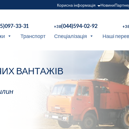
Корисна інформація
Новини
Партне
95)097-33-31
(044)594-02-92
+38
+3
ки
Транспорт
Спеціалізація
Наші пере
ИХ ВАНТАЖІВ
илин