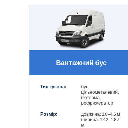
Вантажний бус
Тип кузова:
бус,
цільнометалевий,
ізотерма,
рефрижератор
Розмір:
довжина: 2.8–4.5 м
ширина: 1.42–1.87
м