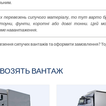
альним.
х перевезень сипучого матеріалу, то тут варто бр
стоуни, фунти, коротні або довгі тонни. Цей 
име навантаження.
везення сипучих вантажів та оформити замовлення? Т
ЕВОЗЯТЬ ВАНТАЖ