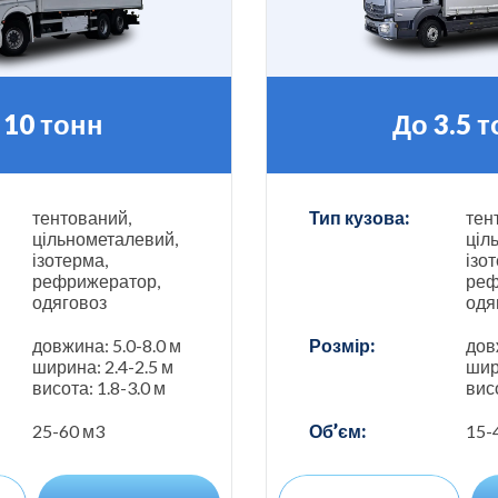
 10 тонн
До 3.5 
тентований,
Тип кузова:
тен
цільнометалевий,
ціл
ізотерма,
ізо
рефрижератор,
реф
одяговоз
одя
довжина: 5.0-8.0 м
Розмір:
дов
ширина: 2.4-2.5 м
шир
висота: 1.8-3.0 м
вис
25-60 м3
Об’єм:
15-