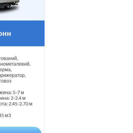
тонн
тований,
ьнометалевий,
терма,
рижератор,
говоз
жина: 5-7 м
ина: 2-2.4 м
ота: 2.45-2.70 м
45 м3