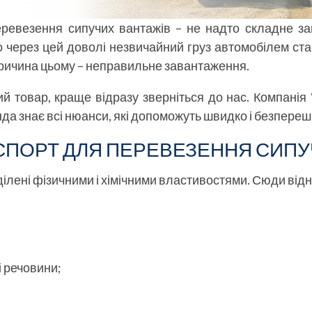
евезення сипучих вантажів – не надто складне за
 через цей доволі незвичайний груз автомобілем стає
 причина цьому – неправильне завантаження.
й товар, краще відразу зверніться до нас. Компанія
нда знає всі нюанси, які допоможуть швидко і безпере
СПОРТ ДЛЯ ПЕРЕВЕЗЕННЯ СИПУ
аділені фізичними і хімічними властивостями. Сюди від
і речовини;