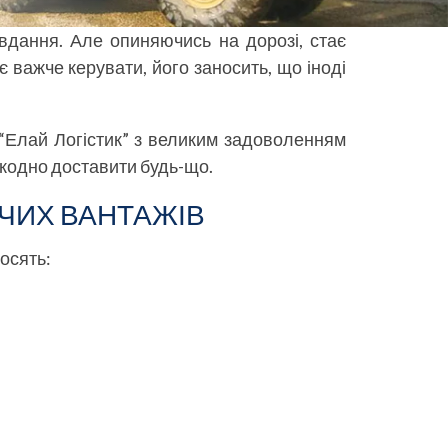
вдання. Але опиняючись на дорозі, стає
 важче керувати, його заносить, що іноді
 “Елай Логістик” з великим задоволенням
шкодно доставити будь-що.
ЧИХ ВАНТАЖІВ
носять: