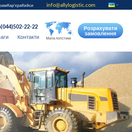
info@allylogistic.com
рам
Кар’єра
Кейси
UA
(044)502-22-22
8
Розрахувати
замовлення
ваги
Контакти
Мапа логістики