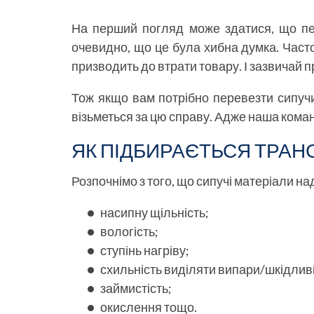
На перший погляд може здатися, що пер
очевидно, що це була хибна думка. Часто
призводить до втрати товару. І зазвичай
Тож якщо вам потрібно перевезти сипучи
візьметься за цю справу. Адже наша кома
ЯК ПІДБИРАЄТЬСЯ ТРАН
Розпочнімо з того, що сипучі матеріали н
насипну щільність;
вологість;
ступінь нагріву;
схильність виділяти випари/шкідлив
займистість;
окислення тощо.