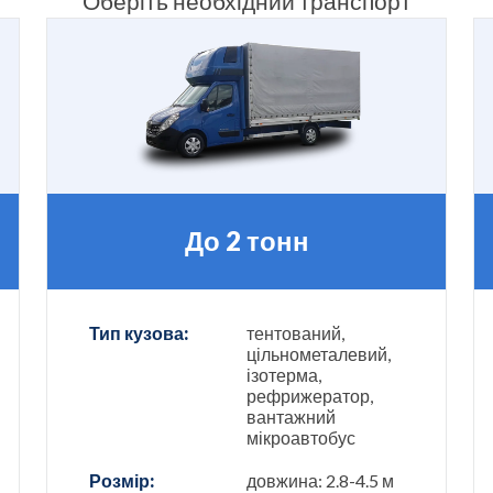
Оберіть необхідний транспорт
До 2 тонн
Тип кузова:
тентований,
цільнометалевий,
ізотерма,
рефрижератор,
вантажний
мікроавтобус
Розмір:
довжина: 2.8-4.5 м