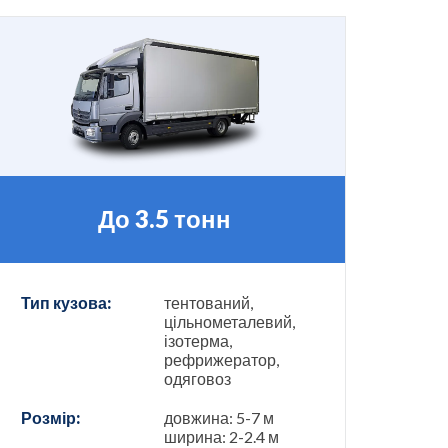
До 3.5 тонн
Тип кузова:
тентований,
цільнометалевий,
ізотерма,
рефрижератор,
одяговоз
Розмір:
довжина: 5-7 м
ширина: 2-2.4 м