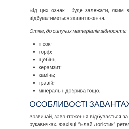
Від цих ознак і буде залежати, яким 
відбуватиметься завантаження.
Отже, до сипучих матеріалів відносять:
пісок;
торф;
щебінь;
керамзит;
камінь;
гравій;
мінеральні добрива тощо.
ОСОБЛИВОСТІ ЗАВАНТА
Зазвичай, завантаження відбувається за 
рукавичках. Фахівці “Елай Логістик” рет