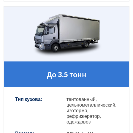
До 3.5 тонн
Тип кузова:
тентованный,
цельнометаллический,
изотерма,
рефрижератор,
одеждовоз