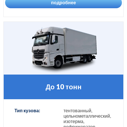
подробнее
До 10 тонн
Тип кузова:
тентованный,
цельнометаллический,
изотерма,
рефрижератор,