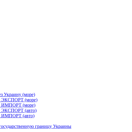
з Украину (море)
я ЭКСПОРТ (море)
я ИМПОРТ (море)
я ЭКСПОРТ (авто)
я ИМПОРТ (авто)
 государственную границу Украины