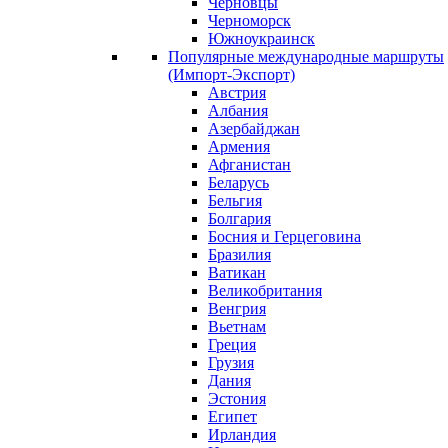
Черновцы
Черноморск
Южноукраинск
Популярные международные маршруты
(Импорт-Экспорт)
Австрия
Албания
Азербайджан
Армения
Афганистан
Беларусь
Бельгия
Болгария
Босния и Герцеговина
Бразилия
Ватикан
Великобритания
Венгрия
Вьетнам
Греция
Грузия
Дания
Эстония
Египет
Ирландия