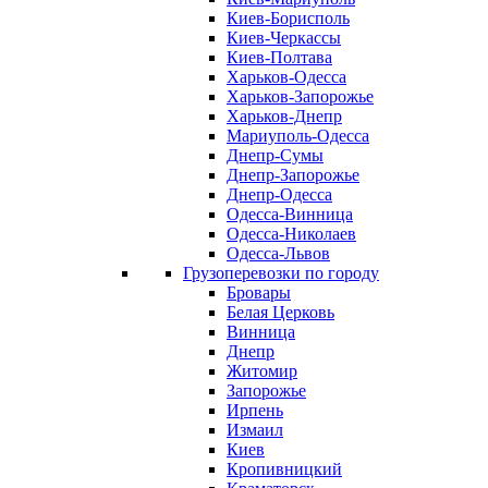
Киев-Борисполь
Киев-Черкассы
Киев-Полтава
Харьков-Одесса
Харьков-Запорожье
Харьков-Днепр
Мариуполь-Одесса
Днепр-Сумы
Днепр-Запорожье
Днепр-Одесса
Одесса-Винница
Одесса-Николаев
Одесса-Львов
Грузоперевозки по городу
Бровары
Белая Церковь
Винница
Днепр
Житомир
Запорожье
Ирпень
Измаил
Киев
Кропивницкий