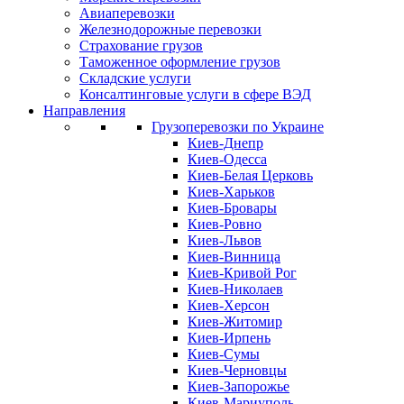
Авиаперевозки
Железнодорожные перевозки
Страхование грузов
Таможенное оформление грузов
Складские услуги
Консалтинговые услуги в сфере ВЭД
Направления
Грузоперевозки по Украине
Киев-Днепр
Киев-Одесса
Киев-Белая Церковь
Киев-Харьков
Киев-Бровары
Киев-Ровно
Киев-Львов
Киев-Винница
Киев-Кривой Рог
Киев-Николаев
Киев-Херсон
Киев-Житомир
Киев-Ирпень
Киев-Сумы
Киев-Черновцы
Киев-Запорожье
Киев-Мариуполь