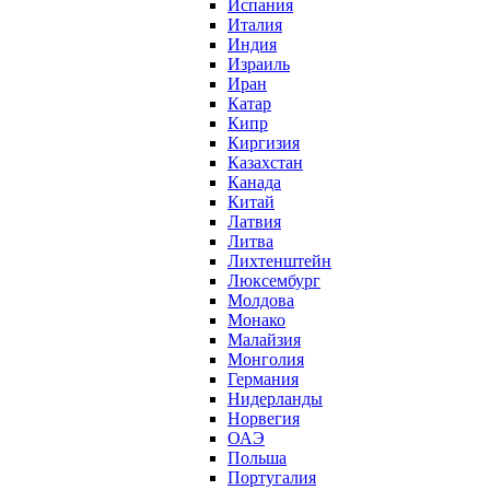
Испания
Италия
Индия
Израиль
Иран
Катар
Кипр
Киргизия
Казахстан
Канада
Китай
Латвия
Литва
Лихтенштейн
Люксембург
Молдова
Монако
Малайзия
Монголия
Германия
Нидерланды
Норвегия
ОАЭ
Польша
Португалия