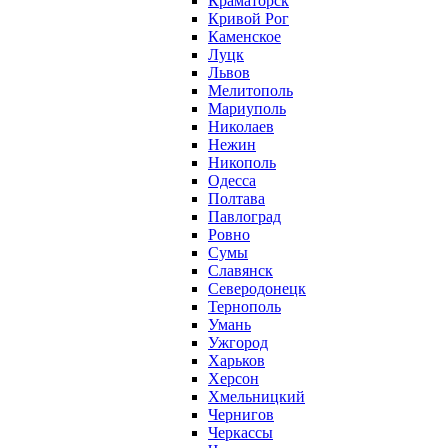
Краматорск
Кривой Рог
Каменское
Луцк
Львов
Мелитополь
Мариуполь
Николаев
Нежин
Никополь
Одесса
Полтава
Павлоград
Ровно
Сумы
Славянск
Северодонецк
Тернополь
Умань
Ужгород
Харьков
Херсон
Хмельницкий
Чернигов
Черкассы