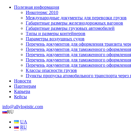
Полезная информация
Инкотермс 2010
Международные документы для перевозки грузов
Габаритные размеры железнодорожных вагонов
Габаритные размеры грузовых автомобилей
Типы и размеры контейнеров
Параметры воздушных судов
Перечень документов для оформления транзита чере
Перечень документов для таможенного оформлени
Перечень документов для таможенного оформлени
Перечень документов для таможенного оформлени
Перечень документов для таможенного оформлени
Классы опасности грузов
Пункты пропуска атомобильного транспорта через
Новости
Партнерам
Карьера
Кейсы
info@allylogistic.com
RU
UA
RU